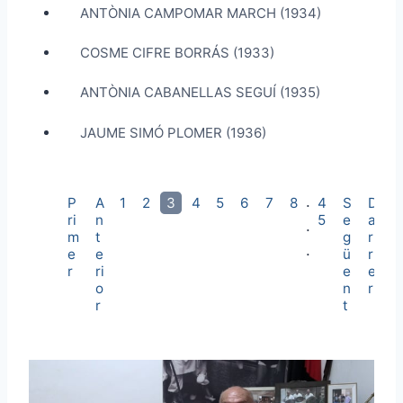
ANTÒNIA CAMPOMAR MARCH (1934)
COSME CIFRE BORRÁS (1933)
ANTÒNIA CABANELLAS SEGUÍ (1935)
JAUME SIMÓ PLOMER (1936)
.
P
A
1
2
3
4
5
6
7
8
4
S
D
ri
n
5
e
a
.
m
t
g
r
.
e
e
ü
r
r
ri
e
e
o
n
r
r
t