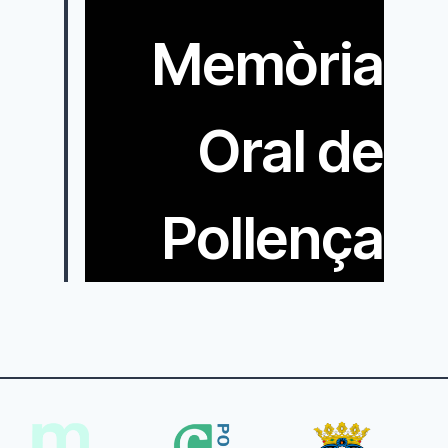
Memòria
Oral de
Pollença