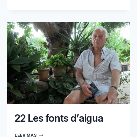
L’ARRIBADA
DE
LA
LLUM
A
CAN
SERRA
22 Les fonts d’aigua
22
LEER MÁS