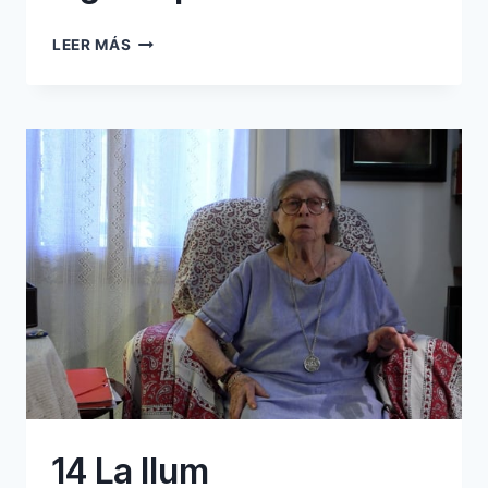
07
LEER MÁS
AIGUA,
BUGADA
I
HIGIENE
PERSONAL
14 La llum