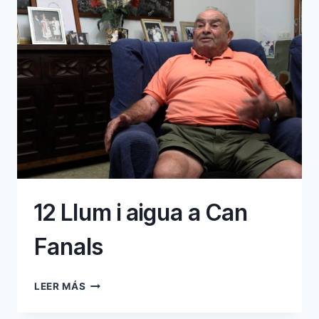
12 Llum i aigua a Can
Fanals
12
LEER MÁS
LLUM
I