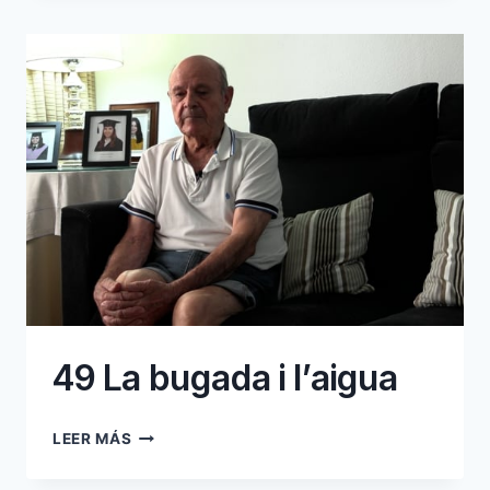
AIGUA
A
CAN
FANALS
49 La bugada i l’aigua
49
LEER MÁS
LA
BUGADA