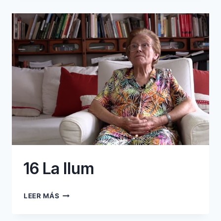
16 La llum
16
LEER MÁS
LA
LLUM