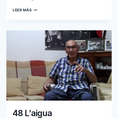
19
LEER MÁS
AIGUA
CORRENT
I
LLUM
48 L’aigua