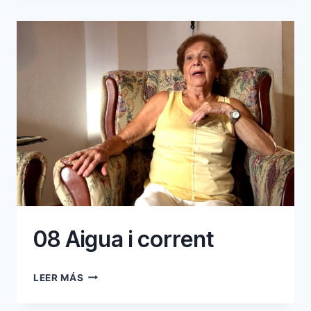
I
L’AIGUA
08 Aigua i corrent
08
LEER MÁS
AIGUA
I