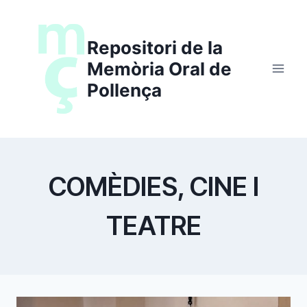
Saltar
al
Repositori de la
contenido
Memòria Oral de
Pollença
COMÈDIES, CINE I
TEATRE