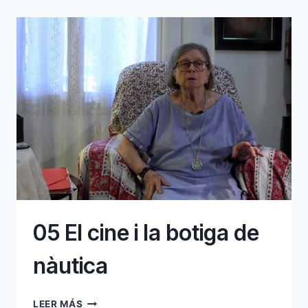
05 El cine i la botiga de
nàutica
05
LEER MÁS