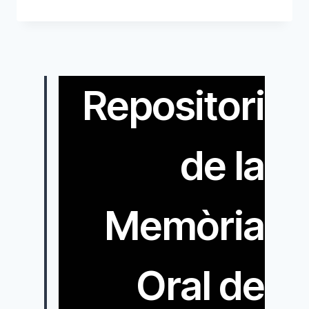
EL
CINE
I
LA
BOTIGA
DE
Repositori
NÀUTICA
de la
Memòria
Oral de