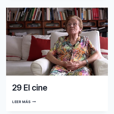
DORMIR
ARTISTES
I
PLACERS
29 El cine
29
LEER MÁS
EL
CINE