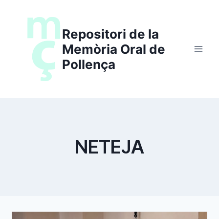
Saltar
al
Repositori de la
contenido
Memòria Oral de
Pollença
NETEJA