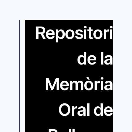
I
BUGADA
Repositori
de la
Memòria
Oral de