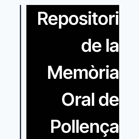
Repositori
de la
Memòria
Oral de
Pollença