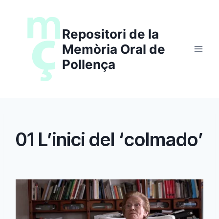
Saltar
al
Repositori de la
contenido
Memòria Oral de
Pollença
01 L’inici del ‘colmado’