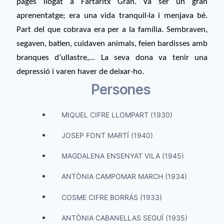
pagès llogat a Fartàritx Gran. Va ser un gran
aprenentatge; era una vida tranquil·la i menjava bé.
Part del que cobrava era per a la família. Sembraven,
segaven, batien, cuidaven animals, feien bardisses amb
branques d’ullastre,… La seva dona va tenir una
depressió i varen haver de deixar-ho.
Persones
MIQUEL CIFRE LLOMPART (1930)
JOSEP FONT MARTÍ (1940)
MAGDALENA ENSENYAT VILA (1945)
ANTÒNIA CAMPOMAR MARCH (1934)
COSME CIFRE BORRÁS (1933)
ANTÒNIA CABANELLAS SEGUÍ (1935)