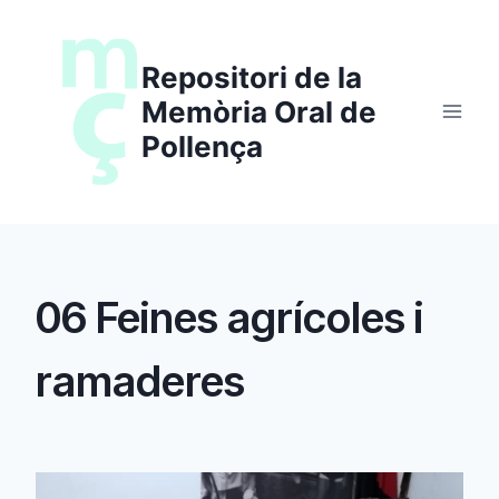
Saltar
al
Repositori de la
contenido
Memòria Oral de
Pollença
06 Feines agrícoles i
ramaderes