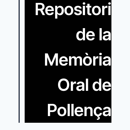
Repositori
de la
Memòria
Oral de
Pollença