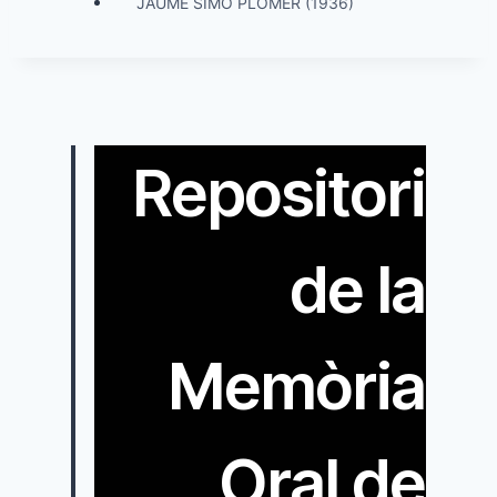
JAUME SIMÓ PLOMER (1936)
Repositori
de la
Memòria
Oral de