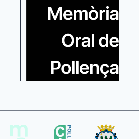
Memòria
Oral de
Pollença