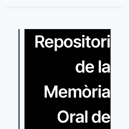
Repositori
de la
Memòria
Oral de