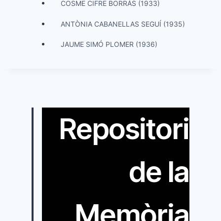
COSME CIFRE BORRÁS (1933)
ANTÒNIA CABANELLAS SEGUÍ (1935)
JAUME SIMÓ PLOMER (1936)
Repositori
de la
Memòria