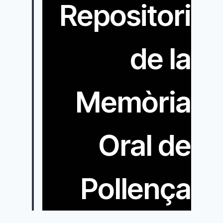
Repositori
de la
Memòria
Oral de
Pollença