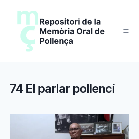
Saltar
al
Repositori de la
contenido
Memòria Oral de
Pollença
74 El parlar pollencí