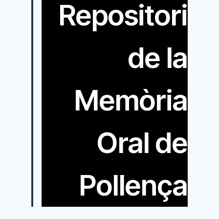
Repositori
de la
Memòria
Oral de
Pollença